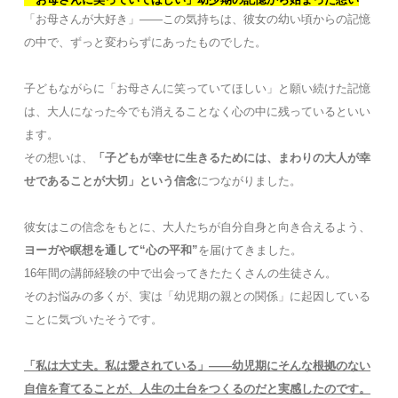
「お母さんが大好き」――この気持ちは、彼女の幼い頃からの記憶
の中で、ずっと変わらずにあったものでした。
子どもながらに「お母さんに笑っていてほしい」と願い続けた記憶
は、大人になった今でも消えることなく心の中に残っているといい
ます。
その想いは、
「子どもが幸せに生きるためには、まわりの大人が幸
せであることが大切」という信念
につながりました。
彼女はこの信念をもとに、大人たちが自分自身と向き合えるよう、
ヨーガや瞑想を通して“心の平和”
を届けてきました。
16年間の講師経験の中で出会ってきたたくさんの生徒さん。
そのお悩みの多くが、実は「幼児期の親との関係」に起因している
ことに気づいたそうです。
「私は大丈夫。私は愛されている」――幼児期にそんな根拠のない
自信を育てることが、人生の土台をつくるのだと実感したのです。