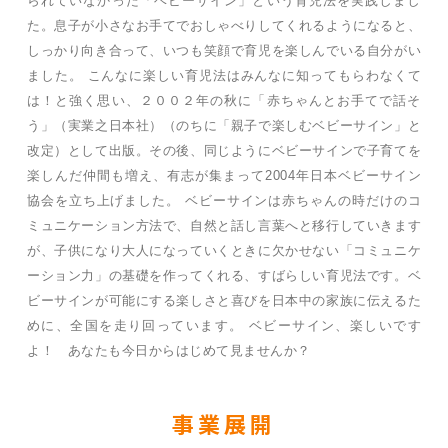
られていなかった「ベビーサイン」という育児法を実践しまし
た。息子が小さなお手てでおしゃべりしてくれるようになると、
しっかり向き合って、いつも笑顔で育児を楽しんでいる自分がい
ました。 こんなに楽しい育児法はみんなに知ってもらわなくて
は！と強く思い、２００２年の秋に「赤ちゃんとお手てで話そ
う」（実業之日本社）（のちに「親子で楽しむベビーサイン」と
改定）として出版。その後、同じようにベビーサインで子育てを
楽しんだ仲間も増え、有志が集まって2004年日本ベビーサイン
協会を立ち上げました。 ベビーサインは赤ちゃんの時だけのコ
ミュニケーション方法で、自然と話し言葉へと移行していきます
が、子供になり大人になっていくときに欠かせない「コミュニケ
ーション力」の基礎を作ってくれる、すばらしい育児法です。ベ
ビーサインが可能にする楽しさと喜びを日本中の家族に伝えるた
めに、全国を走り回っています。 ベビーサイン、楽しいです
よ！ あなたも今日からはじめて見ませんか？
事業展開