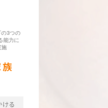
下の3つの
る能力に
実施