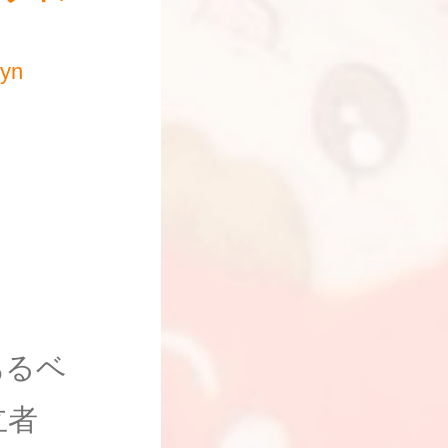
yn
あるベ
立者