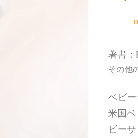
D
著書：Ba
その他の啓
ベビー
米国ベ
ビーサ