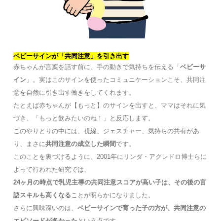
ベビーサインが「共同注意」を引き出す
赤ちゃんが言葉を話す前に、手の動きで気持ちを伝える「
ベビーサ
イン
」。実はこのサインを使ったコミュニケーションこそ、共同注
意を自然に引き出す働きをしてくれます。
たとえば赤ちゃんが【もっと】のサインを出すと、ママはそれに気
づき、「もっと飲みたいのね！」と反応します。
このやりとりの中には、視線、ジェスチャー、気持ちの共有があ
り、まさに
共同注意の成立した瞬間
です。
このことを裏づけるように、2001年にリンダ・アクレドロ博士らに
よって行われた研究では、
24ヶ月の時点で乳児主導の共同注意スコアが高い子は、その後の言
語スキルも高くなる
ことが明らかになりました。
さらに興味深いのは、
ベビーサインで育った子の方が、共同注意の
エピソードが多かった
という点です。