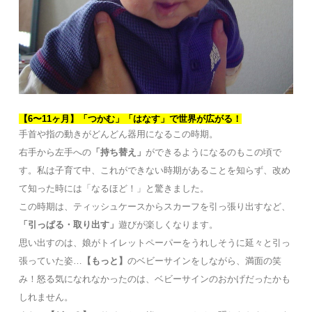
【6〜11ヶ月】「つかむ」「はなす」で世界が広がる！
手首や指の動きがどんどん器用になるこの時期。
右手から左手への
「持ち替え」
ができるようになるのもこの頃で
す。私は子育て中、これができない時期があることを知らず、改め
て知った時には「なるほど！」と驚きました。
この時期は、ティッシュケースからスカーフを引っ張り出すなど、
「引っぱる・取り出す」
遊びが楽しくなります。
思い出すのは、娘がトイレットペーパーをうれしそうに延々と引っ
張っていた姿…
【もっと】
のベビーサインをしながら、満面の笑
み！怒る気になれなかったのは、ベビーサインのおかげだったかも
しれません。