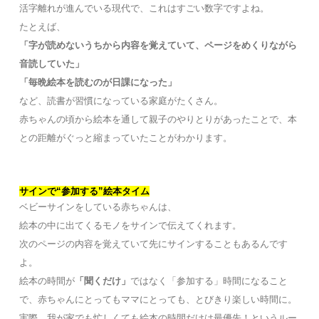
活字離れが進んでいる現代で、これはすごい数字ですよね。
たとえば、
「字が読めないうちから内容を覚えていて、ページをめくりながら
音読していた」
「毎晩絵本を読むのが日課になった」
など、読書が習慣になっている家庭がたくさん。
赤ちゃんの頃から絵本を通して親子のやりとりがあったことで、本
との距離がぐっと縮まっていたことがわかります。
サインで“参加する”絵本タイム
ベビーサインをしている赤ちゃんは、
絵本の中に出てくるモノをサインで伝えてくれます。
次のページの内容を覚えていて先にサインすることもあるんです
よ。
絵本の時間が
「聞くだけ」
ではなく「参加する」時間になること
で、赤ちゃんにとってもママにとっても、とびきり楽しい時間に。
実際、我が家でも忙しくても絵本の時間だけは最優先！というルー