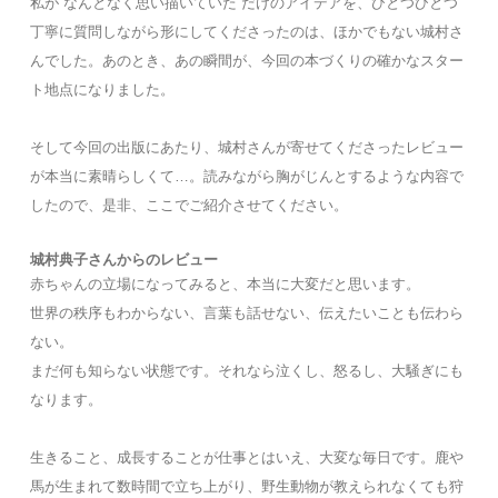
私が“なんとなく思い描いていた”だけのアイデアを、ひとつひとつ
丁寧に質問しながら形にしてくださったのは、ほかでもない城村さ
んでした。あのとき、あの瞬間が、今回の本づくりの確かなスター
ト地点になりました。
そして今回の出版にあたり、城村さんが寄せてくださったレビュー
が本当に素晴らしくて…。読みながら胸がじんとするような内容で
したので、是非、ここでご紹介させてください。
城村典子さんからのレビュー
赤ちゃんの立場になってみると、本当に大変だと思います。
世界の秩序もわからない、言葉も話せない、伝えたいことも伝わら
ない。
まだ何も知らない状態です。それなら泣くし、怒るし、大騒ぎにも
なります。
生きること、成長することが仕事とはいえ、大変な毎日です。鹿や
馬が生まれて数時間で立ち上がり、野生動物が教えられなくても狩