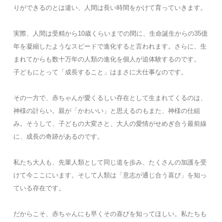
りができるのとは違い、人間は長い時間をかけて育っていきます。
実際、人間は受精から10歳くらいまでの間に、生命誕生からの35億
年を凝縮したようなスピードで進化すると言われます。さらに、生
まれてからも数十万年の人類の進化を個人が追体験するのです。
子どもにとって「成長すること」はまさに大仕事なのです。
その一方で、赤ちゃんが愛くるしい存在として生まれてくるのは、
神様の計らい。親が「かわいい」と思えるのもまた、神様の仕組
み。そうして、子どもの大変さと、大人の愛情がせめぎ合う最前線
に、成長の奇跡があるのです。
私たち大人も、先輩人類として同じ道を歩み、たくさんの加護を受
けて今ここにいます。そして人類は「意志が通じ合う喜び」を知っ
ている存在です。
だからこそ、赤ちゃんにも早くその喜びを知ってほしい。私たちも