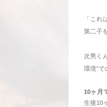
「これ
第二子
次男く
環境”
10ヶ
生後1