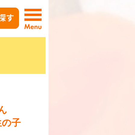
ん
生の子