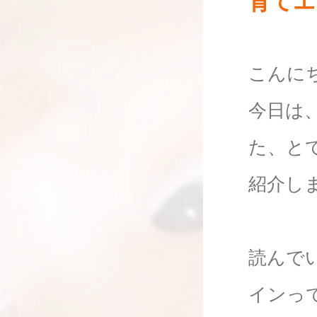
育てエ
こんに
今日は
た、と
紹介し
読んで
インっ