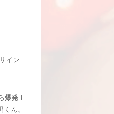
ーサイン
ら爆発！
男くん。