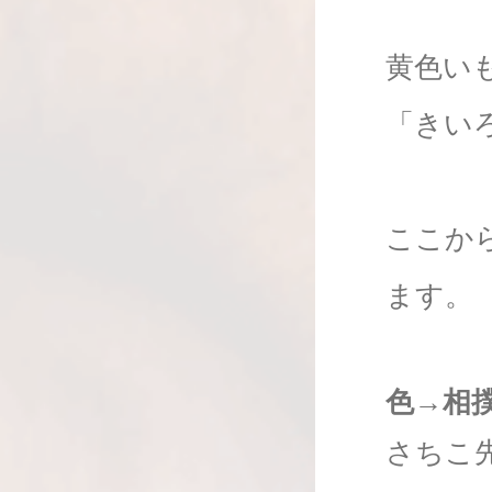
黄色い
「きい
ここか
ます。
色→相
さちこ