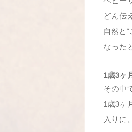
ベビー
どん伝
自然と
なった
1歳3
その中
1歳3
入りに