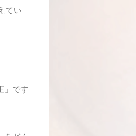
えてい
王」です