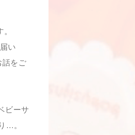
す。
届い
お話をご
ベビーサ
り…。