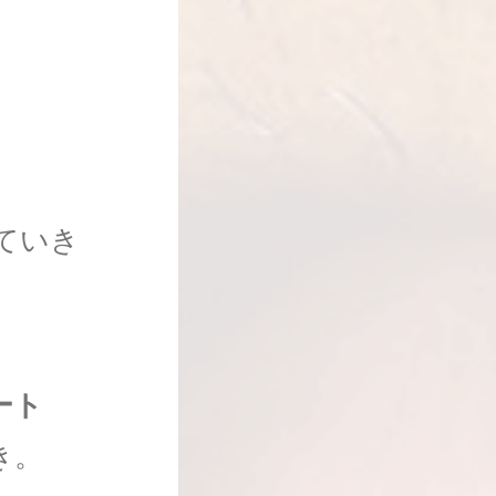
ていき
ート
き。