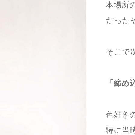
本場所
だった
そこで
「締め
色好き
特に当