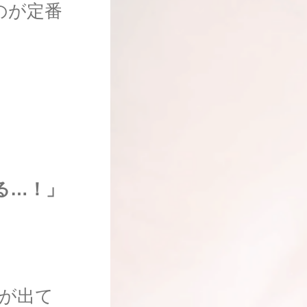
のが定番
る…！」
。
が出て