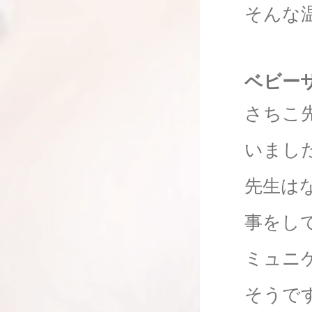
そんな
ベビー
さちこ
いまし
先生は
事をし
ミュニ
そうで