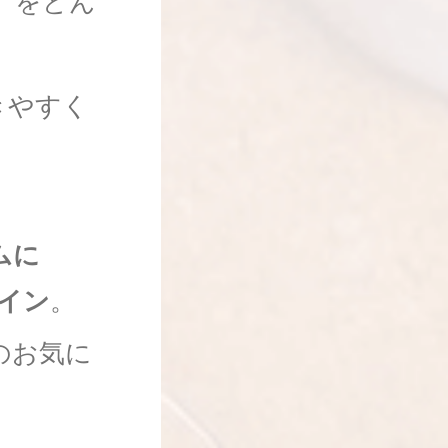
」をどん
きやすく
ムに
イン
。
のお気に