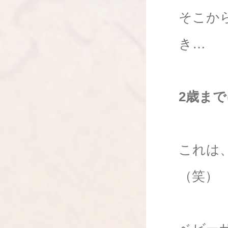
そこか
き…
2歳まで
これは
（笑）