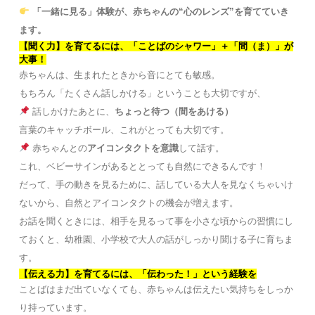
「一緒に見る」体験が、赤ちゃんの“心のレンズ”を育てていき
ます。
【聞く力】を育てるには、「ことばのシャワー」＋「間（ま）」が
大事！
赤ちゃんは、生まれたときから音にとても敏感。
もちろん「たくさん話しかける」ということも大切ですが、
話しかけたあとに、
ちょっと待つ（間をあける）
言葉のキャッチボール、これがとっても大切です。
赤ちゃんとの
アイコンタクトを意識
して話す。
これ、ベビーサインがあるととっても自然にできるんです！
だって、手の動きを見るために、話している大人を見なくちゃいけ
ないから、自然とアイコンタクトの機会が増えます。
お話を聞くときには、相手を見るって事を小さな頃からの習慣にし
ておくと、幼稚園、小学校で大人の話がしっかり聞ける子に育ちま
す。
【伝える力】を育てるには、「伝わった！」という経験を
ことばはまだ出ていなくても、赤ちゃんは伝えたい気持ちをしっか
り持っています。