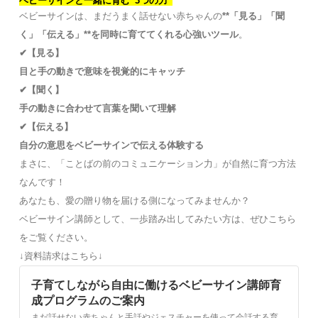
ベビーサインと一緒に育む“3つの力”
ベビーサインは、まだうまく話せない赤ちゃんの
**「見る」「聞
く」「伝える」**を同時に育ててくれる心強いツール
。
✔【見る】
目と手の動きで意味を視覚的にキャッチ
✔【聞く】
手の動きに合わせて言葉を聞いて理解
✔【伝える】
自分の意思をベビーサインで伝える体験する
まさに、「ことばの前のコミュニケーション力」が自然に育つ方法
なんです！
あなたも、愛の贈り物を届ける側になってみませんか？
ベビーサイン講師として、一歩踏み出してみたい方は、ぜひこちら
をご覧ください。
↓資料請求はこちら↓
子育てしながら自由に働けるベビーサイン講師育
成プログラムのご案内
まだ話せない赤ちゃんと手話やジェスチャーを使って会話する育児法、ベビーサインを推進する日本ベビーサイン協会のサイトです。