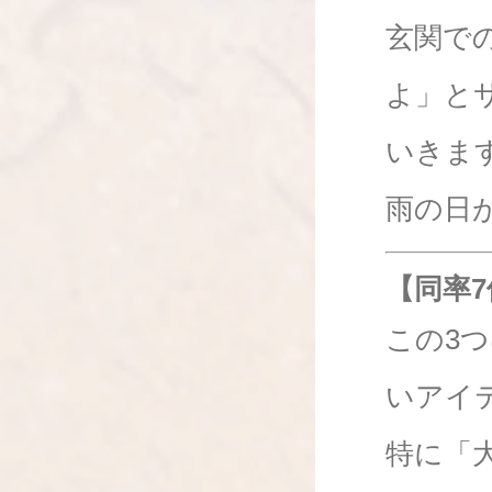
玄関で
よ」と
いきま
雨の日
【同率
この3
いアイ
特に「