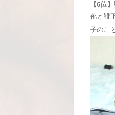
【6位】
靴と靴
子のこ