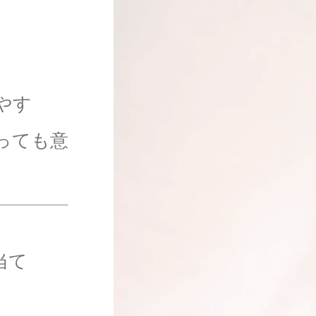
やす
っても意
当て