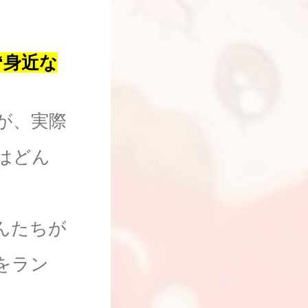
“身近な
が、実際
はどん
んたちが
をラン