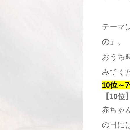
テーマ
の」
。
おうち
みてく
10位～
【10位
赤ちゃ
の日に