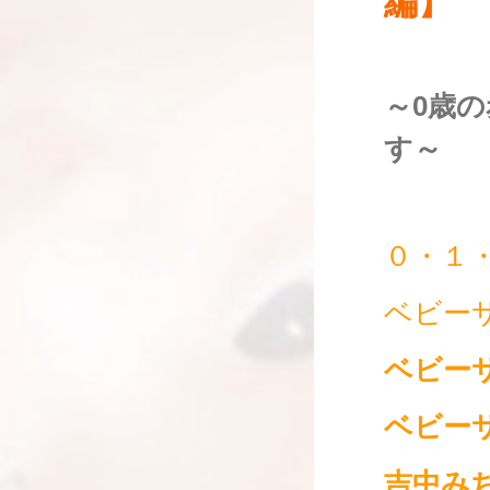
編】
～0歳
す～
０・１
ベビー
ベビー
ベビー
吉中み