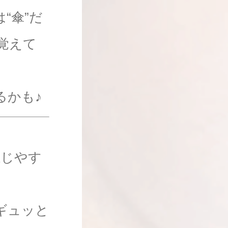
“傘”だ
覚えて
るかも♪
感じやす
ギュッと