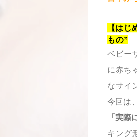
【はじ
もの”
ベビー
に赤ち
なサイ
今回は
「実際
キング