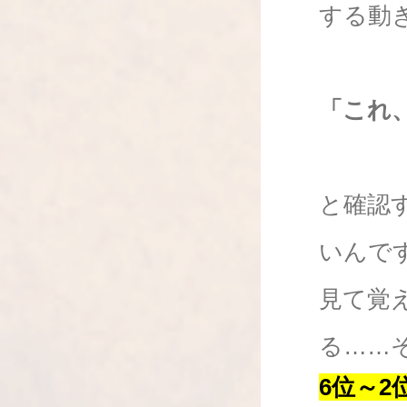
する動
「これ
と確認
いんで
見て覚
る……
6位～2