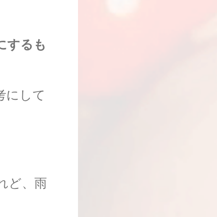
にするも
考にして
れど、雨