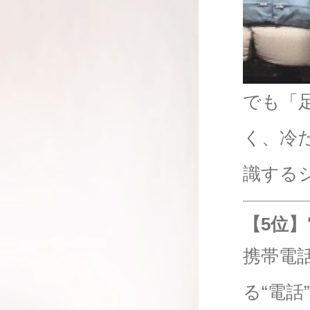
でも「
く、冷
識する
【5位】
携帯電
る“電