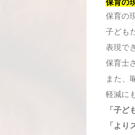
保育の
保育の
子ども
表現で
保育士
また、
軽減に
「子ど
「より