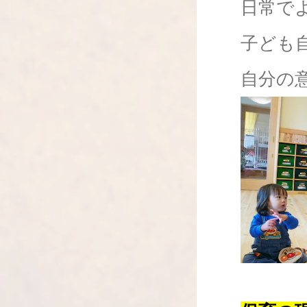
日常で
子ども
自分の