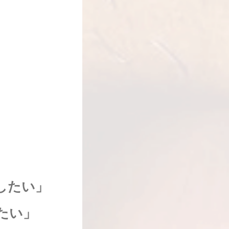
、
。
したい」
たい」