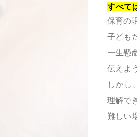
すべて
保育の
子ども
一生懸
伝えよ
しかし
理解で
難しい