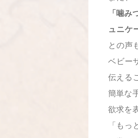
「噛み
ュニケ
との声
ベビー
伝える
簡単な
欲求を
「もっ