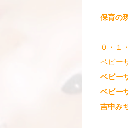
保育の
０・１
ベビー
ベビー
ベビー
吉中み