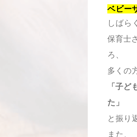
ベビー
しばら
保育士
ろ、
多くの
「子ど
た」
と振り
また、