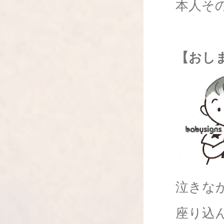
本人そ
【おし
泣きな
座り込