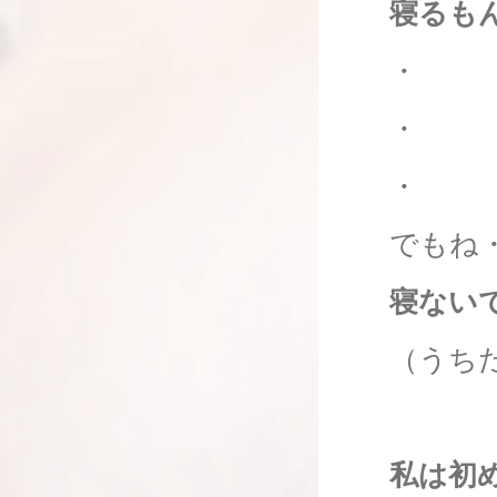
寝るも
・
・
・
でもね
寝ない
（うち
私は初