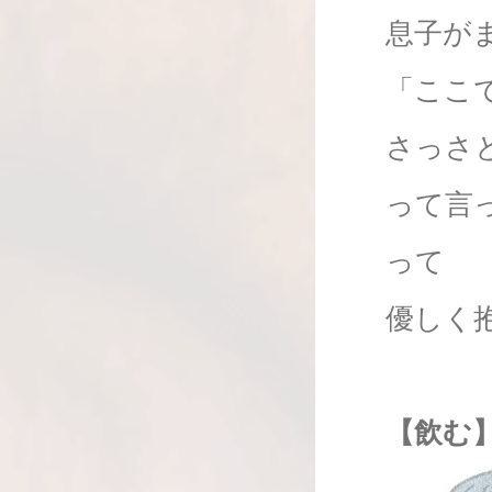
息子が
「ここ
さっさ
って言
って
優しく
【飲む