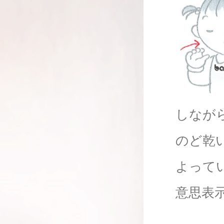
しなが
のど乾
よって
意思表