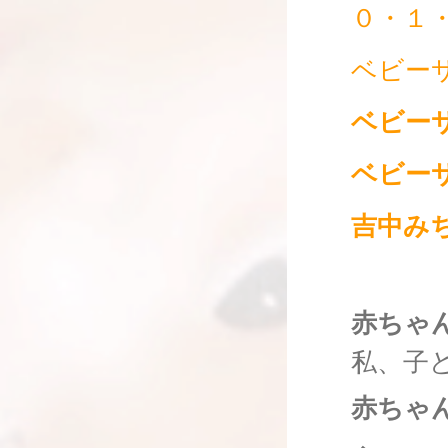
０・１
ベビー
ベビー
ベビー
吉中み
赤ちゃ
私、子
赤ちゃ