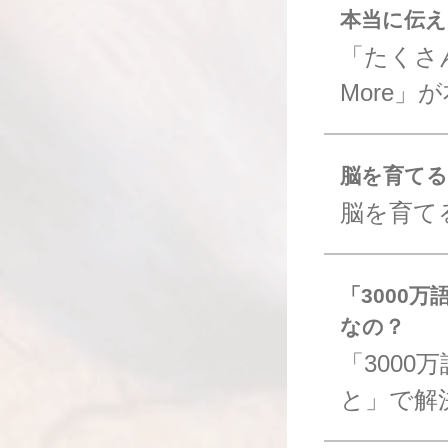
本当に伝
「たくさん
More
脳を育てる最
脳を育てる
「3000
なの？
「300
と」で解