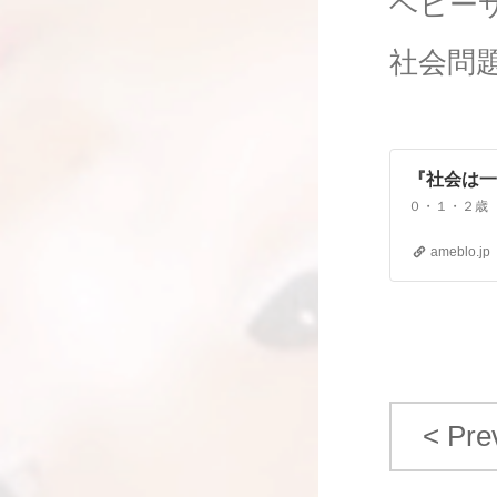
ベビー
社会問
『社会は一
ameblo.jp
< Pre