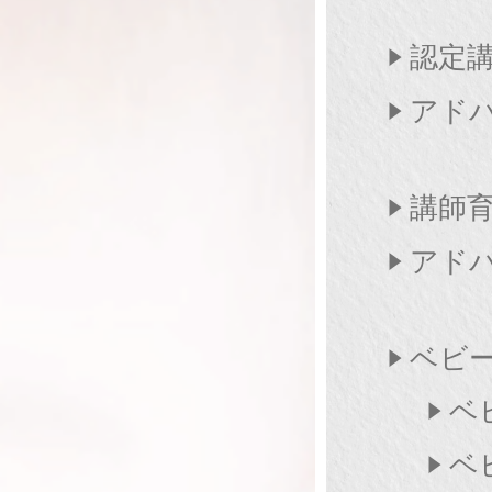
認定
アド
講師
アド
ベビー
ベ
ベ