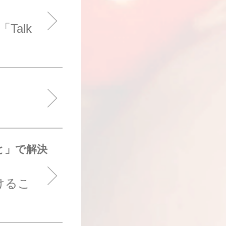
alk
と」で解決
けるこ