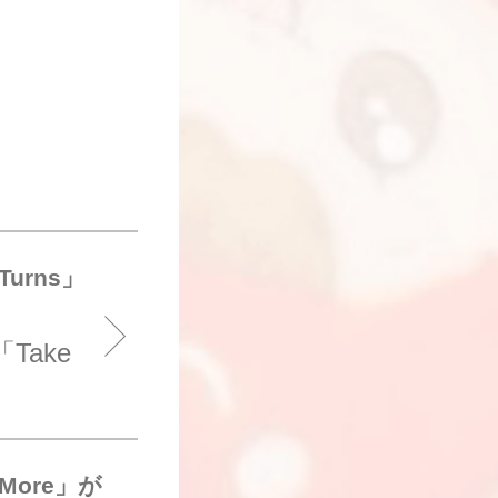
urns」
ake
More」が