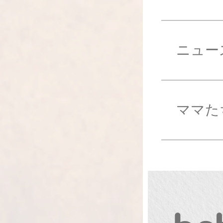
ニュー
ママた