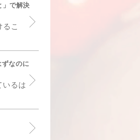
と」で解決
けるこ
はずなのに
ているは