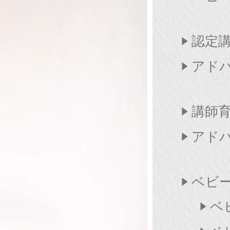
認定
アド
講師
アド
ベビー
ベ