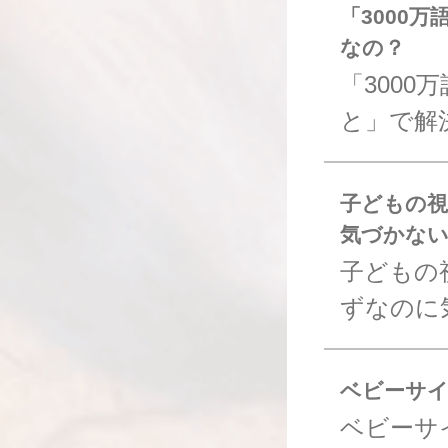
「3000
なの？
「300
と」で解
子どもの
気づかな
子どもの
ずなのに
ベビーサ
ベビーサ