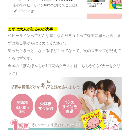
り！』
京都でベビーサインtekoto(おててことば)教室たむらあゆみです。 1回1時間で学びきるベビーサイン講座 12月21日(土)の21：00～初めて開催した…
ameblo.jp
まずは大人が知るのが大事！
ベビーサインってどんな感じなんだろう？って疑問に思ったら、ま
ずは知る事からはじめてください。
知ったらきっと、な～るほど！ってなって、次のステップが見えて
くるはずです。
全国の「ぽんぽんちゅ1回完結クラス」はこちらから(バナーをクリ
ック）