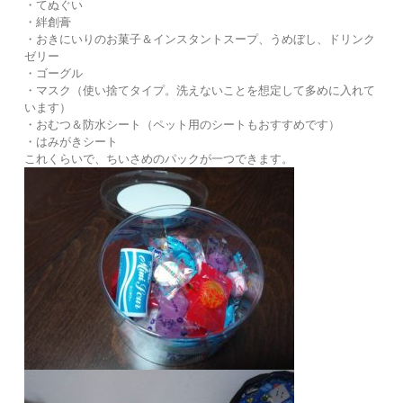
・てぬぐい
・絆創膏
・おきにいりのお菓子＆インスタントスープ、うめぼし、ドリンク
ゼリー
・ゴーグル
・マスク（使い捨てタイプ。洗えないことを想定して多めに入れて
います）
・おむつ＆防水シート（ペット用のシートもおすすめです）
・はみがきシート
これくらいで、ちいさめのパックが一つできます。