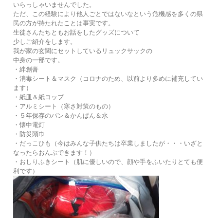
いらっしゃいませんでした。
ただ、この経験により他人ごとではないなという危機感を多くの県
民の方が持たれたことは事実です。
生徒さんたちともお話をしたグッズについて
少しご紹介をします。
我が家の玄関にセットしているリュックサックの
中身の一部です。
・絆創膏
・消毒シート＆マスク（コロナのため、以前より多めに補充してい
ます）
・紙皿＆紙コップ
・アルミシート（寒さ対策のもの）
・５年保存のパン＆かんぱん＆水
・懐中電灯
・防災頭巾
・だっこひも（今はみんな子供たちは卒業しましたが・・・いざと
なったらおんぶできます！）
・おしりふきシート（肌に優しいので、顔や手をふいたりとても便
利です）