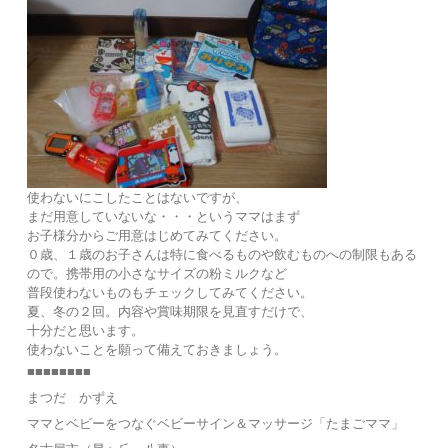
使わないにこしたことはないですが、
まだ用意していないな・・・というママはまず
お子様分からご用意はじめてみてください。
０歳、１歳のお子さんは特に食べるものや飲むものへの制限もある
ので。携帯用の小さなサイズの粉ミルクなど
普段使わないものもチェックしてみてください。
夏、冬の２回。内容や賞味期限を見直すだけで、
十分だと思います。
使わないことを願って備えておきましょう。
■■■■■■■■
まつだ かずえ
ママとベビーをつなぐベビーサイン＆マッサージ「たまごママ」