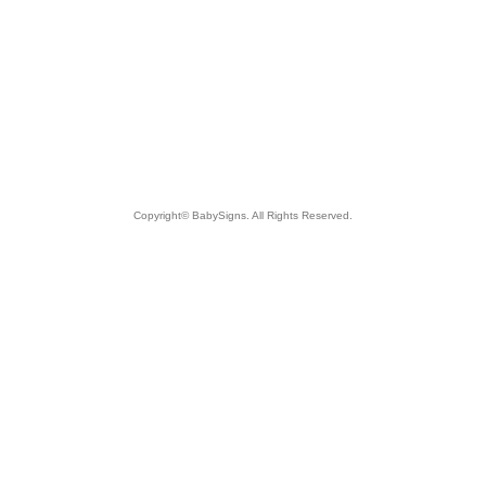
Copyright© BabySigns. All Rights Reserved.