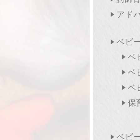
アド
ベビー
ベ
ベ
ベ
保
ベビ