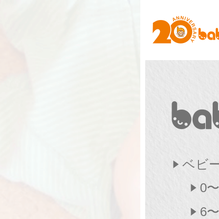
ベビ
0
6