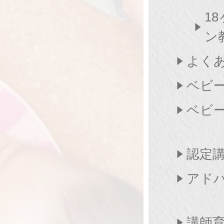
1
ン
よく
ベビ
ベビ
認定
アド
講師