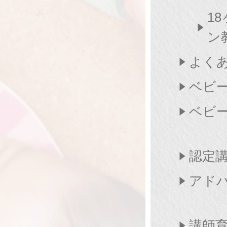
1
ン
よく
ベビ
ベビ
認定
アド
講師