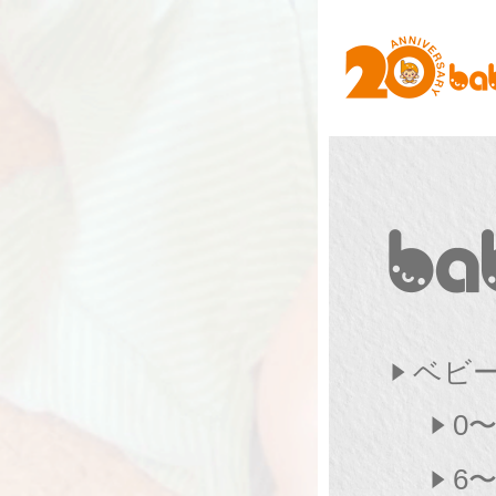
ベビ
0
6