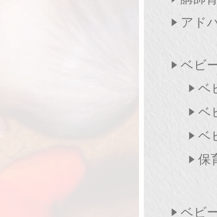
アド
ベビー
ベ
ベ
ベ
保
ベビ