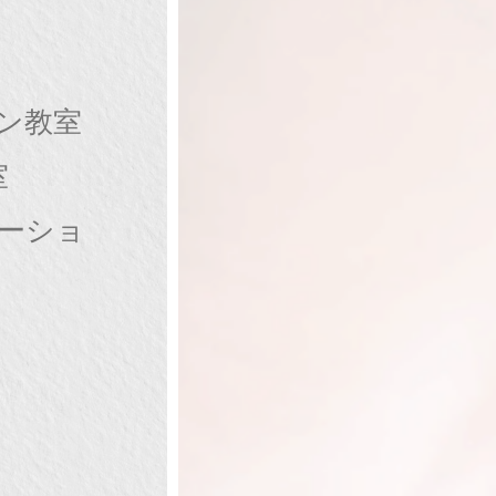
ン教室
室
ケーショ