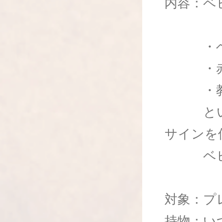
内容：ベ
・ベビ
・赤ち
・教室
といっ
サインを
ベビー
対象：プ
持物：い