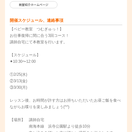
教室紹介ホームページ
開催スケジュール、連絡事項
【ベビー教室 つむぎゅっ！】
お仕事復帰に間に合う3回コース！
講師自宅にて本教室を行います。
【スケジュール】
⚫︎10:30〜12:00
①2/25(水)
②3/13(金)
③3/30(月)
レッスン後、お時間が許す方はお持ちいただいたお昼ご飯を食べ
ながらお喋りを楽しみましょう(^^)
【場所】 講師自宅
南海本線 浜寺公園駅より徒歩10分