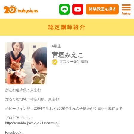
認定講師紹介
4期生
宮垣みえこ
マスター認定講師
所在都道府県：東京都
対応可能地域：神奈川県、東京都
ベビーサイン歴：2004年生れと2008年生れの子供達が０歳から現在まで
ブログアドレス：
http://ameblo.jp/tokyo21stcentury/
Facebook：